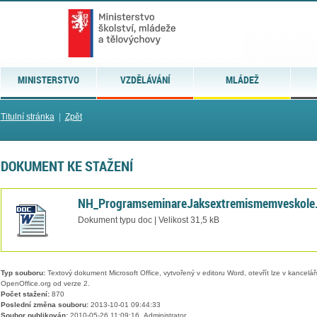
MINISTERSTVO
VZDĚLÁVÁNÍ
MLÁDEŽ
Titulní stránka
|
Zpět
DOKUMENT KE STAŽENÍ
NH_ProgramseminareJaksextremismemveskole
Dokument typu doc | Velikost 31,5 kB
Typ souboru:
Textový dokument Microsoft Office, vytvořený v editoru Word, otevřít lze v kancelářs
OpenOffice.org od verze 2.
Počet stažení:
870
Poslední změna souboru:
2013-10-01 09:44:33
Soubor publikován:
2010-05-26 11:09:16, Administrator