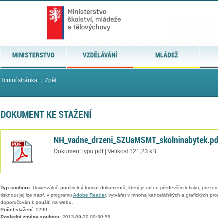
MINISTERSTVO
VZDĚLÁVÁNÍ
MLÁDEŽ
Titulní stránka
|
Zpět
DOKUMENT KE STAŽENÍ
NH_vadne_drzeni_SZUaMSMT_skolninabytek.pd
Dokument typu pdf | Velikost 121,23 kB
Typ souboru:
Univerzálně použitelný formát dokumentů, který je určen především k tisku, prezen
tisknout jej lze např. v programu
Adobe Reader
, vytvářet v mnoha kancelářských a grafických pr
doporučován k použití na webu.
Počet stažení:
1299
Poslední změna souboru:
2013-09-30 09:30:55