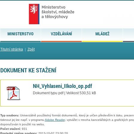
MINISTERSTVO
VZDĚLÁVÁNÍ
MLÁDEŽ
Titulní stránka
|
Zpět
DOKUMENT KE STAŽENÍ
NH_Vyhlaseni_IIkolo_op.pdf
Dokument typu pdf | Velikost 530,51 kB
Typ souboru:
Univerzálně použitelný formát dokumentů, který je určen především k tisku, prezen
tisknout jej lze např. v programu
Adobe Reader
, vytvářet v mnoha kancelářských a grafických pr
doporučován k použití na webu.
Počet stažení:
931
Poslední změna souboru:
2013-10-02 23:00:20