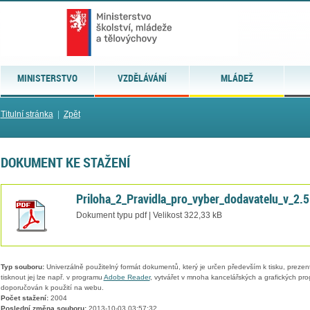
MINISTERSTVO
VZDĚLÁVÁNÍ
MLÁDEŽ
Titulní stránka
|
Zpět
DOKUMENT KE STAŽENÍ
Priloha_2_Pravidla_pro_vyber_dodavatelu_v_2.5
Dokument typu pdf | Velikost 322,33 kB
Typ souboru:
Univerzálně použitelný formát dokumentů, který je určen především k tisku, prezen
tisknout jej lze např. v programu
Adobe Reader
, vytvářet v mnoha kancelářských a grafických pr
doporučován k použití na webu.
Počet stažení:
2004
Poslední změna souboru:
2013-10-03 03:57:32