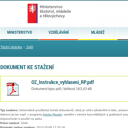
MINISTERSTVO
VZDĚLÁVÁNÍ
MLÁDEŽ
Titulní stránka
|
Zpět
DOKUMENT KE STAŽENÍ
OZ_Instrukce_vyhlaseni_RP.pdf
Dokument typu pdf | Velikost 163,43 kB
Typ souboru:
Univerzálně použitelný formát dokumentů, který je určen především k tisku, prezen
tisknout jej lze např. v programu
Adobe Reader
, vytvářet v mnoha kancelářských a grafických pr
doporučován k použití na webu.
Počet stažení:
1044
Poslední změna souboru:
2013-10-09 17:33:24