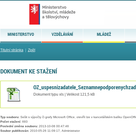
MINISTERSTVO
VZDĚLÁVÁNÍ
MLÁDEŽ
Titulní stránka
|
Zpět
DOKUMENT KE STAŽENÍ
OZ_uspesnizadatele_Seznamnepodporenychzado
Dokument typu xls | Velikost 121,5 kB
Typ souboru:
Sešit s výpočty či grafy Microsoft Office, otevřít lze v kancelářském balíku OpenOffic
Počet stažení:
693
Poslední změna souboru:
2013-10-08 00:47:46
Soubor publikován:
2010-05-26 11:09:17, Administrator