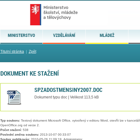
MINISTERSTVO
VZDĚLÁVÁNÍ
MLÁDEŽ
Titulní stránka
|
Zpět
DOKUMENT KE STAŽENÍ
SPZADOSTMENSINY2007.DOC
Dokument typu doc | Velikost 113,5 kB
Typ souboru:
Textový dokument Microsoft Office, vytvořený v editoru Word, otevřít lze v kancelářs
OpenOffice.org od verze 2.
Počet stažení:
538
Poslední změna souboru:
2013-10-07 00:33:07
Soubor publikován:
2010-05-26 11:09:19, Administrator