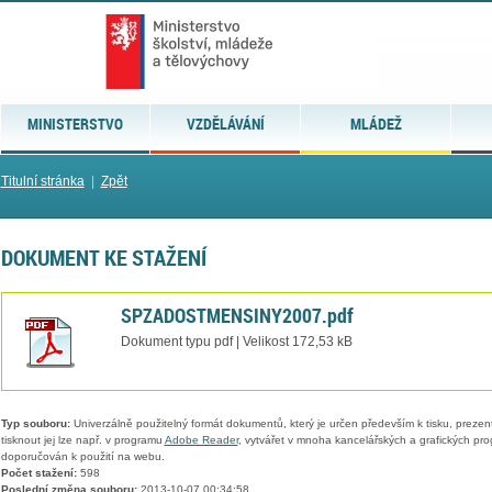
MINISTERSTVO
VZDĚLÁVÁNÍ
MLÁDEŽ
Titulní stránka
|
Zpět
DOKUMENT KE STAŽENÍ
SPZADOSTMENSINY2007.pdf
Dokument typu pdf | Velikost 172,53 kB
Typ souboru:
Univerzálně použitelný formát dokumentů, který je určen především k tisku, prezen
tisknout jej lze např. v programu
Adobe Reader
, vytvářet v mnoha kancelářských a grafických pr
doporučován k použití na webu.
Počet stažení:
598
Poslední změna souboru:
2013-10-07 00:34:58