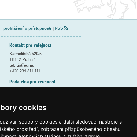
|
prohlášení o přístupnosti
|
RSS
Kontakt pro veřejnost
Karmelitská 529/5
118 12 Praha 1
tel. ústředna:
+420 234 811 111
Podatelna pro veřejnost:
pondělí a středa - 7:30-17:00
úterý a čtvrtek - 7:30-15:30
pátek - 7:30-14:00
bory cookies
8:30 - 9:30 - bezpečnostní přestávka
(více informací
ZDE
)
užívají soubory cookies a další sledovací nástroje s
elského prostředí, zobrazení přizpůsobeného obsahu
Elektronická podatelna:
těvnosti webových stránek a zjištění zdroje
posta@msmt
gov
cz