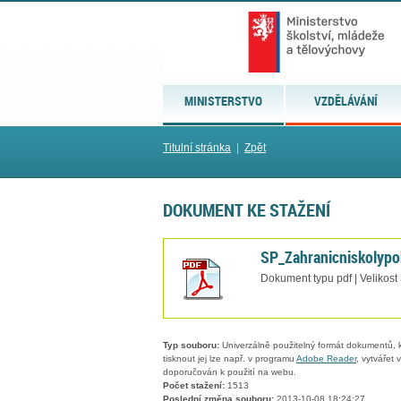
MINISTERSTVO
VZDĚLÁVÁNÍ
Titulní stránka
|
Zpět
DOKUMENT KE STAŽENÍ
SP_Zahranicniskolypo
Dokument typu pdf | Velikost
Typ souboru:
Univerzálně použitelný formát dokumentů, kt
tisknout jej lze např. v programu
Adobe Reader
, vytvářet
doporučován k použití na webu.
Počet stažení:
1513
Poslední změna souboru:
2013-10-08 18:24:27