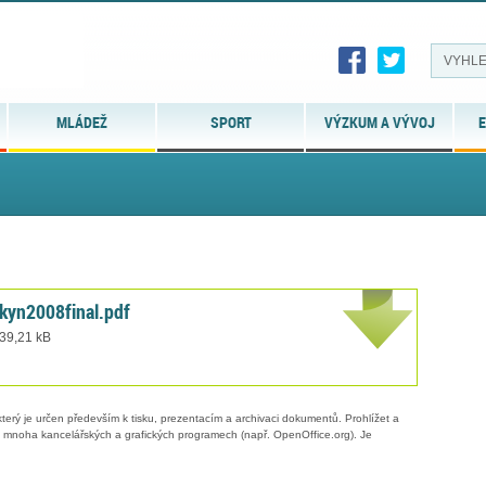
MLÁDEŽ
SPORT
VÝZKUM A VÝVOJ
E
kyn2008final.pdf
 39,21 kB
erý je určen především k tisku, prezentacím a archivaci dokumentů. Prohlížet a
 v mnoha kancelářských a grafických programech (např. OpenOffice.org). Je