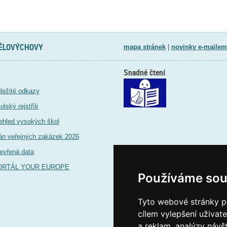
TĚLOVÝCHOVY
mapa stránek
|
novinky e-mailem
Snadné čtení
ležité odkazy
olský rejstřík
ehled vysokých škol
án veřejných zakázek 2026
evřená data
ORTÁL YOUR EUROPE
Používáme sou
Tyto webové stránky po
cílem vylepšení uživat
a reklam, analýzy návš