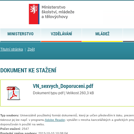
MINISTERSTVO
VZDĚLÁVÁNÍ
MLÁDEŽ
Titulní stránka
|
Zpět
DOKUMENT KE STAŽENÍ
VN_sexvych_Doporuceni.pdf
Dokument typu pdf | Velikost 260,3 kB
Typ souboru:
Univerzálně použitelný formát dokumentů, který je určen především k tisku, prezen
tisknout jej lze např. v programu
Adobe Reader
, vytvářet v mnoha kancelářských a grafických pr
doporučován k použití na webu.
Počet stažení:
2547
Poslední změna souboru:
2013-10-10 10:08:04