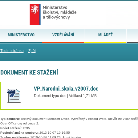
MINISTERSTVO
VZDĚLÁVÁNÍ
MLÁDEŽ
Titulní stránka
|
Zpět
DOKUMENT KE STAŽENÍ
VP_Narodni_skola_v2007.doc
Dokument typu doc | Velikost 1,71 MB
Typ souboru:
Textový dokument Microsoft Office, vytvořený v editoru Word, otevřít lze v kancelářs
OpenOffice.org od verze 2.
Počet stažení:
1295
Poslední změna souboru:
2013-10-07 10:16:55
Soubor publikován:
2010-05-26 11:09:20, Administrator