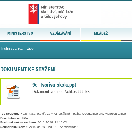
MINISTERSTVO
VZDĚLÁVÁNÍ
MLÁDEŽ
Titulní stránka
|
Zpět
DOKUMENT KE STAŽENÍ
9d_Tvoriva_skola.ppt
Dokument typu ppt | Velikost 555 kB
Typ souboru:
Prezentace, otevřít lze v kancelářském balíku OpenOffice.org, Microsoft Office.
Počet stažení:
1657
Poslední změna souboru:
2013-10-08 22:19:02
Soubor publikován:
2010-05-26 11:09:21, Administrator