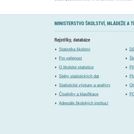
MINISTERSTVO ŠKOLSTVÍ, MLÁDEŽE A 
Rejstříky, databáze
Statistika školství
Dů
Pro veřejnost
Šk
O školské statistice
Př
Sběry statistických dat
Pl
Statistické výstupy a analýzy
Ot
Číselníky a klasifikace
P
Adresáře školských institucí