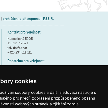
|
prohlášení o přístupnosti
|
RSS
Kontakt pro veřejnost
Karmelitská 529/5
118 12 Praha 1
tel. ústředna:
+420 234 811 111
Podatelna pro veřejnost:
pondělí a středa - 7:30-17:00
úterý a čtvrtek - 7:30-15:30
pátek - 7:30-14:00
bory cookies
8:30 - 9:30 - bezpečnostní přestávka
(více informací
ZDE
)
užívají soubory cookies a další sledovací nástroje s
elského prostředí, zobrazení přizpůsobeného obsahu
Elektronická podatelna:
těvnosti webových stránek a zjištění zdroje
posta@msmt
gov
cz