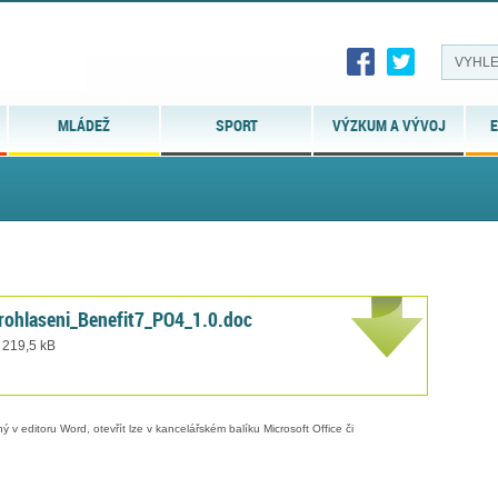
MLÁDEŽ
SPORT
VÝZKUM A VÝVOJ
E
rohlaseni_Benefit7_PO4_1.0.doc
 219,5 kB
 v editoru Word, otevřít lze v kancelářském balíku Microsoft Office či