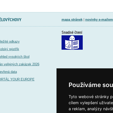
TĚLOVÝCHOVY
mapa stránek
|
novinky e-mailem
Snadné čtení
ležité odkazy
olský rejstřík
ehled vysokých škol
án veřejných zakázek 2026
evřená data
ORTÁL YOUR EUROPE
Používáme sou
Tyto webové stránky po
cílem vylepšení uživat
a reklam, analýzy návš