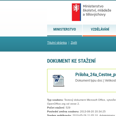
MINISTERSTVO
VZDĚLÁVÁNÍ
Titulní stránka
|
Zpět
DOKUMENT KE STAŽENÍ
Priloha_24a_Cestne_p
Dokument typu doc | Velikost
Typ souboru:
Textový dokument Microsoft Office, vytvořený
OpenOffice.org od verze 2.
Počet stažení:
529
Poslední změna souboru:
2013-08-20 20:34:25
Soubor publikován:
2010-05-26 11:05:10, Administrator