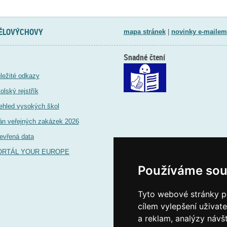
TĚLOVÝCHOVY
mapa stránek
|
novinky e-mailem
Snadné čtení
ležité odkazy
olský rejstřík
ehled vysokých škol
án veřejných zakázek 2026
evřená data
ORTÁL YOUR EUROPE
Používáme sou
Tyto webové stránky po
cílem vylepšení uživat
a reklam, analýzy návš