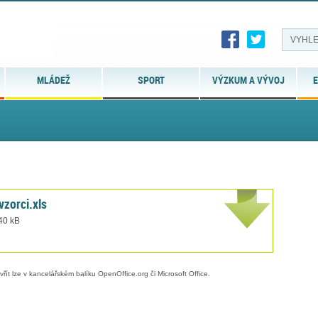
MLÁDEŽ
SPORT
VÝZKUM A VÝVOJ
E
vzorci.xls
 40 kB
evřít lze v kancelářském balíku OpenOffice.org či Microsoft Office.