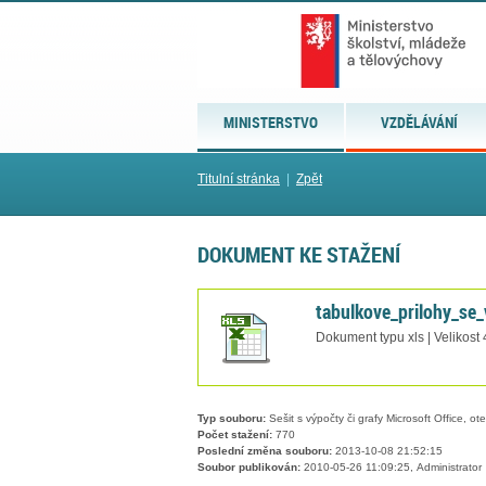
MINISTERSTVO
VZDĚLÁVÁNÍ
Titulní stránka
|
Zpět
DOKUMENT KE STAŽENÍ
tabulkove_prilohy_se_
Dokument typu xls | Velikost
Typ souboru:
Sešit s výpočty či grafy Microsoft Office, ot
Počet stažení:
770
Poslední změna souboru:
2013-10-08 21:52:15
Soubor publikován:
2010-05-26 11:09:25, Administrator