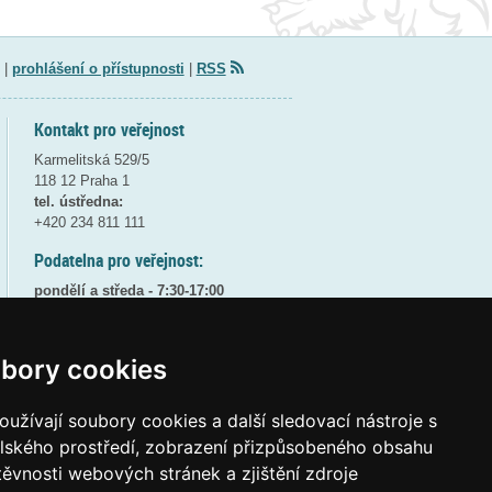
|
prohlášení o přístupnosti
|
RSS
Kontakt pro veřejnost
Karmelitská 529/5
118 12 Praha 1
tel. ústředna:
+420 234 811 111
Podatelna pro veřejnost:
pondělí a středa - 7:30-17:00
úterý a čtvrtek - 7:30-15:30
pátek - 7:30-14:00
bory cookies
8:30 - 9:30 - bezpečnostní přestávka
(více informací
ZDE
)
užívají soubory cookies a další sledovací nástroje s
Elektronická podatelna:
elského prostředí, zobrazení přizpůsobeného obsahu
posta@msmt
gov
cz
těvnosti webových stránek a zjištění zdroje