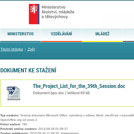
MINISTERSTVO
VZDĚLÁVÁNÍ
MLÁDEŽ
Titulní stránka
|
Zpět
DOKUMENT KE STAŽENÍ
The_Project_List_for_the_39th_Session.doc
Dokument typu doc | Velikost 69 kB
Typ souboru:
Textový dokument Microsoft Office, vytvořený v editoru Word, otevřít lze v kancelářs
OpenOffice.org od verze 2.
Počet stažení:
760
Poslední změna souboru:
2013-09-28 01:08:37
Soubor publikován:
2010-05-26 11:09:26, Administrator