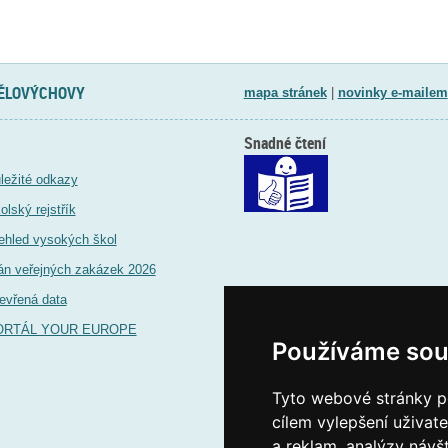
TĚLOVÝCHOVY
mapa stránek
|
novinky e-mailem
Snadné čtení
ležité odkazy
olský rejstřík
ehled vysokých škol
án veřejných zakázek 2026
evřená data
ORTÁL YOUR EUROPE
Používáme sou
Tyto webové stránky po
cílem vylepšení uživat
a reklam, analýzy návš