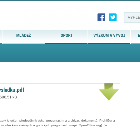
MLÁDEŽ
SPORT
VÝZKUM A VÝVOJ
E
sledku.pdf
 606,51 kB
erý je určen především k tisku, prezentacím a archivaci dokumentů. Prohlížet a
 v mnoha kancelářských a grafických programech (např. OpenOffice.org). Je