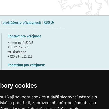
|
prohlášení o přístupnosti
|
RSS
Kontakt pro veřejnost
Karmelitská 529/5
118 12 Praha 1
tel. ústředna:
+420 234 811 111
Podatelna pro veřejnost:
pondělí a středa - 7:30-17:00
úterý a čtvrtek - 7:30-15:30
pátek - 7:30-14:00
bory cookies
8:30 - 9:30 - bezpečnostní přestávka
(více informací
ZDE
)
užívají soubory cookies a další sledovací nástroje s
elského prostředí, zobrazení přizpůsobeného obsahu
Elektronická podatelna:
těvnosti webových stránek a zjištění zdroje
posta@msmt
gov
cz