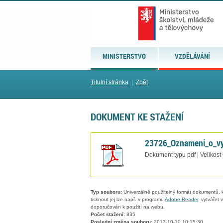
MINISTERSTVO
VZDĚLÁVÁNÍ
Titulní stránka
|
Zpět
DOKUMENT KE STAŽENÍ
23726_Oznameni_o_vy
Dokument typu pdf | Velikost
Typ souboru:
Univerzálně použitelný formát dokumentů, kt
tisknout jej lze např. v programu
Adobe Reader
, vytvářet
doporučován k použití na webu.
Počet stažení:
835
Poslední změna souboru:
2013-10-10 10:15:30