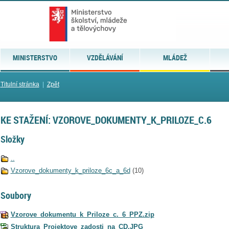
MINISTERSTVO
VZDĚLÁVÁNÍ
MLÁDEŽ
Titulní stránka
|
Zpět
KE STAŽENÍ: VZOROVE_DOKUMENTY_K_PRILOZE_C.6
Složky
..
Vzorove_dokumenty_k_priloze_6c_a_6d
(10)
Soubory
Vzorove_dokumentu_k_Priloze_c._6_PPZ.zip
Struktura_Projektove_zadosti_na_CD.JPG