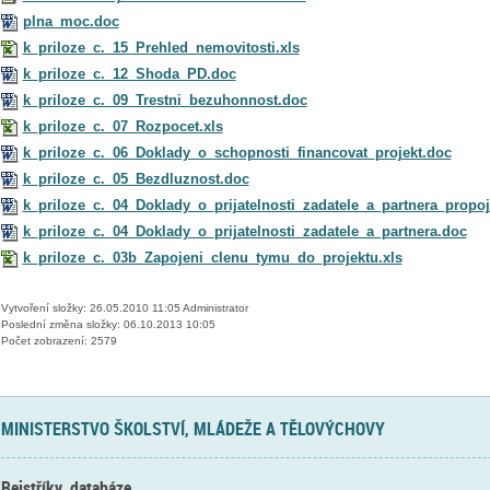
plna_moc.doc
k_priloze_c._15_Prehled_nemovitosti.xls
k_priloze_c._12_Shoda_PD.doc
k_priloze_c._09_Trestni_bezuhonnost.doc
k_priloze_c._07_Rozpocet.xls
k_priloze_c._06_Doklady_o_schopnosti_financovat_projekt.doc
k_priloze_c._05_Bezdluznost.doc
k_priloze_c._04_Doklady_o_prijatelnosti_zadatele_a_partnera_propo
k_priloze_c._04_Doklady_o_prijatelnosti_zadatele_a_partnera.doc
k_priloze_c._03b_Zapojeni_clenu_tymu_do_projektu.xls
Vytvoření složky: 26.05.2010 11:05 Administrator
Poslední změna složky: 06.10.2013 10:05
Počet zobrazení: 2579
MINISTERSTVO ŠKOLSTVÍ, MLÁDEŽE A TĚLOVÝCHOVY
Rejstříky, databáze