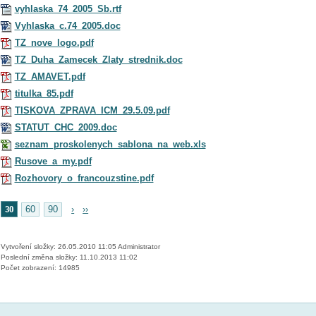
vyhlaska_74_2005_Sb.rtf
Vyhlaska_c.74_2005.doc
TZ_nove_logo.pdf
TZ_Duha_Zamecek_Zlaty_strednik.doc
TZ_AMAVET.pdf
titulka_85.pdf
TISKOVA_ZPRAVA_ICM_29.5.09.pdf
STATUT_CHC_2009.doc
seznam_proskolenych_sablona_na_web.xls
Rusove_a_my.pdf
Rozhovory_o_francouzstine.pdf
30
60
90
›
››
Vytvoření složky: 26.05.2010 11:05 Administrator
Poslední změna složky: 11.10.2013 11:02
Počet zobrazení: 14985