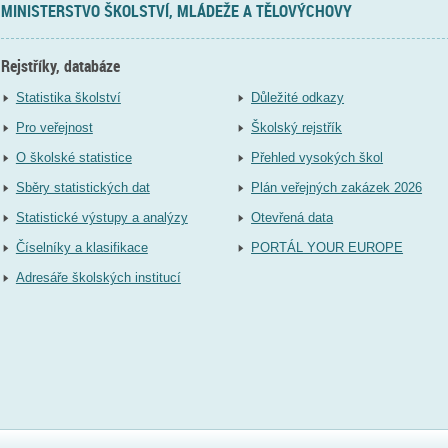
MINISTERSTVO ŠKOLSTVÍ, MLÁDEŽE A TĚLOVÝCHOVY
Rejstříky, databáze
Statistika školství
Důležité odkazy
Pro veřejnost
Školský rejstřík
O školské statistice
Přehled vysokých škol
Sběry statistických dat
Plán veřejných zakázek 2026
Statistické výstupy a analýzy
Otevřená data
Číselníky a klasifikace
PORTÁL YOUR EUROPE
Adresáře školských institucí