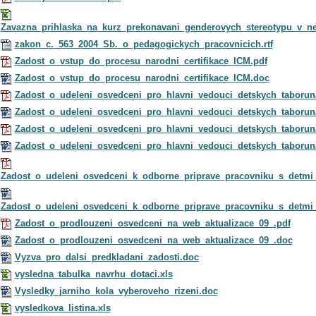
Zavazna_prihlaska_na_kurz_prekonavani_genderovych_stereotypu_v_ne
zakon_c._563_2004_Sb._o_pedagogickych_pracovnicich.rtf
Zadost_o_vstup_do_procesu_narodni_certifikace_ICM.pdf
Zadost_o_vstup_do_procesu_narodni_certifikace_ICM.doc
Zadost_o_udeleni_osvedceni_pro_hlavni_vedouci_detskych_taborun
Zadost_o_udeleni_osvedceni_pro_hlavni_vedouci_detskych_taborun
Zadost_o_udeleni_osvedceni_pro_hlavni_vedouci_detskych_taboruna
Zadost_o_udeleni_osvedceni_pro_hlavni_vedouci_detskych_taborun
Zadost_o_udeleni_osvedceni_k_odborne_priprave_pracovniku_s_detmi
Zadost_o_udeleni_osvedceni_k_odborne_priprave_pracovniku_s_detmi
Zadost_o_prodlouzeni_osvedceni_na_web_aktualizace_09_.pdf
Zadost_o_prodlouzeni_osvedceni_na_web_aktualizace_09_.doc
Vyzva_pro_dalsi_predkladani_zadosti.doc
vysledna_tabulka_navrhu_dotaci.xls
Vysledky_jarniho_kola_vyberoveho_rizeni.doc
vysledkova_listina.xls