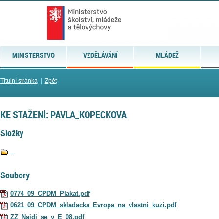
MINISTERSTVO
VZDĚLÁVÁNÍ
MLÁDEŽ
Titulní stránka
|
Zpět
KE STAŽENÍ: PAVLA_KOPECKOVA
Složky
..
Soubory
0774_09_CPDM_Plakat.pdf
0621_09_CPDM_skladacka_Evropa_na_vlastni_kuzi.pdf
ZZ_Najdi_se_v_E_08.pdf