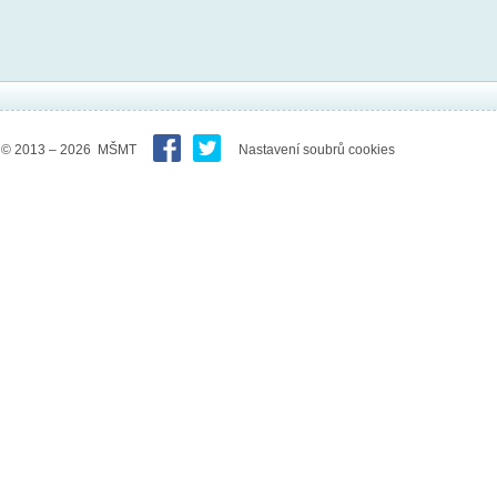
© 2013 – 2026 MŠMT
Nastavení soubrů cookies