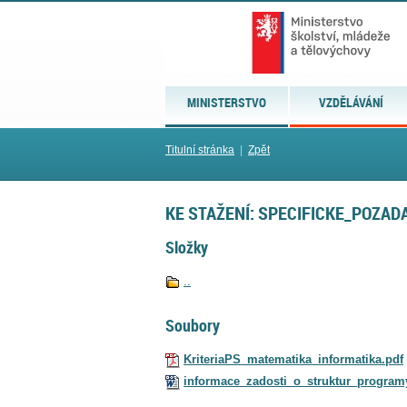
MINISTERSTVO
VZDĚLÁVÁNÍ
Titulní stránka
|
Zpět
KE STAŽENÍ: SPECIFICKE_POZAD
Složky
..
Soubory
KriteriaPS_matematika_informatika.pdf
informace_zadosti_o_struktur_programy