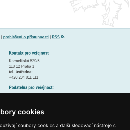
|
prohlášení o přístupnosti
|
RSS
Kontakt pro veřejnost
Karmelitská 529/5
118 12 Praha 1
tel. ústředna:
+420 234 811 111
Podatelna pro veřejnost:
pondělí a středa - 7:30-17:00
úterý a čtvrtek - 7:30-15:30
pátek - 7:30-14:00
bory cookies
8:30 - 9:30 - bezpečnostní přestávka
(více informací
ZDE
)
užívají soubory cookies a další sledovací nástroje s