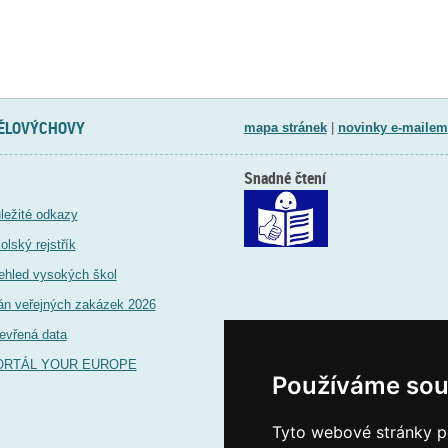
TĚLOVÝCHOVY
mapa stránek
|
novinky e-mailem
Snadné čtení
ležité odkazy
olský rejstřík
ehled vysokých škol
án veřejných zakázek 2026
evřená data
ORTÁL YOUR EUROPE
Používáme sou
Tyto webové stránky po