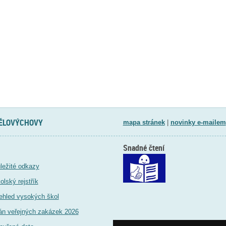
TĚLOVÝCHOVY
mapa stránek
|
novinky e-mailem
Snadné čtení
ležité odkazy
olský rejstřík
ehled vysokých škol
án veřejných zakázek 2026