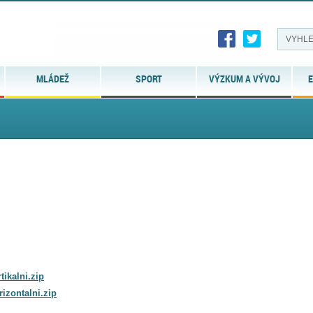
MLÁDEŽ
SPORT
VÝZKUM A VÝVOJ
E
ikalni.zip
zontalni.zip