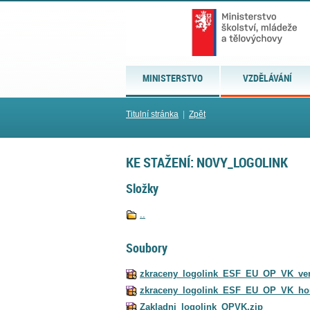
MINISTERSTVO
VZDĚLÁVÁNÍ
Titulní stránka
|
Zpět
KE STAŽENÍ: NOVY_LOGOLINK
Složky
..
Soubory
zkraceny_logolink_ESF_EU_OP_VK_vert
zkraceny_logolink_ESF_EU_OP_VK_hori
Zakladni_logolink_OPVK.zip