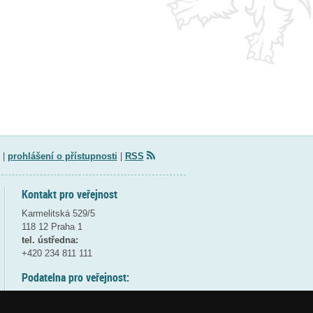
|
prohlášení o přístupnosti
|
RSS
Kontakt pro veřejnost
Karmelitská 529/5
118 12 Praha 1
tel. ústředna:
+420 234 811 111
Podatelna pro veřejnost:
pondělí a středa - 7:30-17:00
úterý a čtvrtek - 7:30-15:30