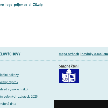
ro_logo_prijemce_ci_ZS.zip
TĚLOVÝCHOVY
mapa stránek
|
novinky e-mailem
Snadné čtení
ležité odkazy
olský rejstřík
ehled vysokých škol
án veřejných zakázek 2026
evřená data