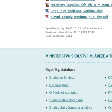
rozsireny_logolink_OP_VK_s_mistem_p
Logolinky_horizont._vertikal..doc
hlavni_zasady_povinne_publicity.pdf
Vytvoření složky: 26.05.2010 11:05 Administrator
Poslední změna složky: 08.10.2013 17:36
Počet zobrazení: 3824
MINISTERSTVO ŠKOLSTVÍ, MLÁDEŽE A 
Rejstříky, databáze
Statistika školství
Dů
Pro veřejnost
Šk
O školské statistice
Př
Sběry statistických dat
Pl
Statistické výstupy a analýzy
Ot