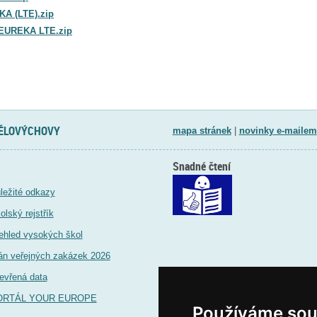
KA (LTE).zip
-EUREKA LTE.zip
TĚLOVÝCHOVY
mapa stránek
|
novinky e-mailem
Snadné čtení
ležité odkazy
olský rejstřík
ehled vysokých škol
án veřejných zakázek 2026
evřená data
ORTÁL YOUR EUROPE
Používáme sou