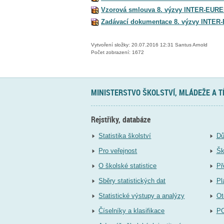
Vzorová smlouva 8. výzvy INTER-EURE
Zadávací dokumentace 8. výzvy INTER
Vytvoření složky: 20.07.2016 12:31 Santus Arnold
Počet zobrazení: 1672
MINISTERSTVO ŠKOLSTVÍ, MLÁDEŽE A 
Rejstříky, databáze
Statistika školství
Dů
Pro veřejnost
Šk
O školské statistice
Př
Sběry statistických dat
Pl
Statistické výstupy a analýzy
Ot
Číselníky a klasifikace
P