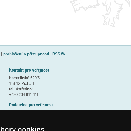
|
prohlášení o přístupnosti
|
RSS
Kontakt pro veřejnost
Karmelitská 529/5
118 12 Praha 1
tel. ústředna:
+420 234 811 111
Podatelna pro veřejnost:
pondělí a středa - 7:30-17:00
úterý a čtvrtek - 7:30-15:30
pátek - 7:30-14:00
bory cookies