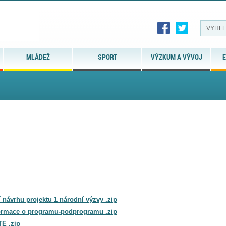
MLÁDEŽ
SPORT
VÝZKUM A VÝVOJ
E
vrhu projektu 1 národní výzvy .zip
rmace o programu-podprogramu .zip
E .zip