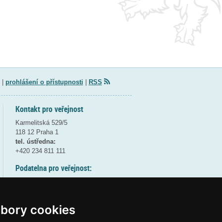
|
prohlášení o přístupnosti
|
RSS
Kontakt pro veřejnost
Karmelitská 529/5
118 12 Praha 1
tel. ústředna:
+420 234 811 111
Podatelna pro veřejnost:
pondělí a středa - 7:30-17:00
úterý a čtvrtek - 7:30-15:30
pátek - 7:30-14:00
bory cookies
8:30 - 9:30 - bezpečnostní přestávka