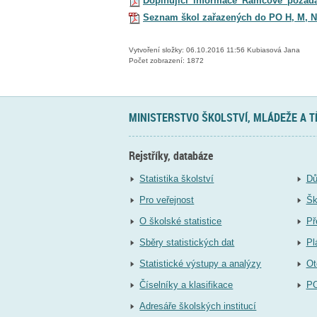
Doplňující_informace_Rámcové_požada
Seznam škol zařazených do PO H, M, N o
Vytvoření složky: 06.10.2016 11:56 Kubiasová Jana
Počet zobrazení: 1872
MINISTERSTVO ŠKOLSTVÍ, MLÁDEŽE A 
Rejstříky, databáze
Statistika školství
Dů
Pro veřejnost
Šk
O školské statistice
Př
Sběry statistických dat
Pl
Statistické výstupy a analýzy
Ot
Číselníky a klasifikace
P
Adresáře školských institucí