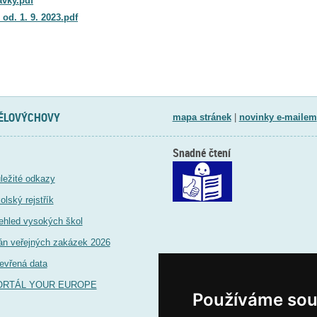
vky.pdf
d. 1. 9. 2023.pdf
TĚLOVÝCHOVY
mapa stránek
|
novinky e-mailem
Snadné čtení
ležité odkazy
olský rejstřík
ehled vysokých škol
án veřejných zakázek 2026
evřená data
ORTÁL YOUR EUROPE
Používáme sou