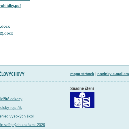
rohlídky.pdf
i.docx
2).docx
TĚLOVÝCHOVY
mapa stránek
|
novinky e-mailem
Snadné čtení
ležité odkazy
olský rejstřík
ehled vysokých škol
án veřejných zakázek 2026