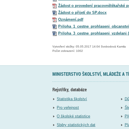
Žádost o provedení pracovnělékařské p
Žádost o přijetí do SP.docx
Oznámení.pdf
Priloha_1_cestne_prohlaseni_obcanstv
Priloha_3_cestne_prohlaseni_vzdelani (
Vytvoření složky: 05.05.2017 14:04 Svobodová Kamila
Počet zobrazení: 1002
MINISTERSTVO ŠKOLSTVÍ, MLÁDEŽE A 
Rejstříky, databáze
Statistika školství
Dů
Pro veřejnost
Šk
O školské statistice
Př
Sběry statistických dat
Pl