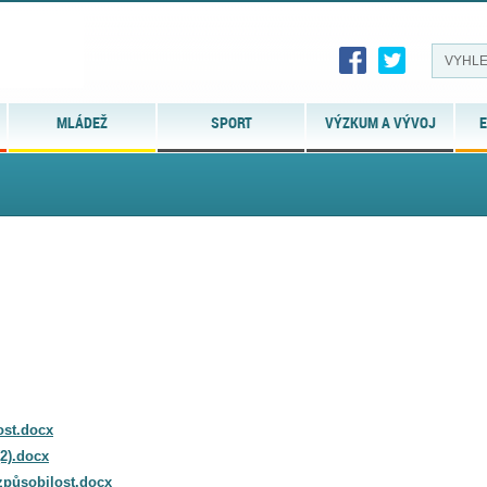
MLÁDEŽ
SPORT
VÝZKUM A VÝVOJ
E
ost.docx
2).docx
způsobilost.docx