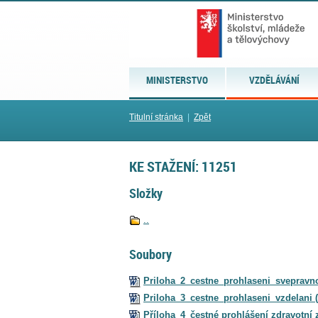
MINISTERSTVO
VZDĚLÁVÁNÍ
Titulní stránka
|
Zpět
KE STAŽENÍ: 11251
Složky
..
Soubory
Priloha_2_cestne_prohlaseni_svepravn
Priloha_3_cestne_prohlaseni_vzdelani (
Příloha_4_čestné prohlášení zdravotní 