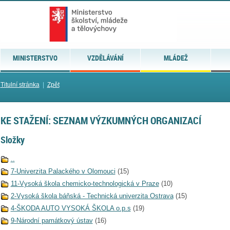
MINISTERSTVO
VZDĚLÁVÁNÍ
MLÁDEŽ
Titulní stránka
|
Zpět
KE STAŽENÍ: SEZNAM VÝZKUMNÝCH ORGANIZACÍ
Složky
..
7-Univerzita Palackého v Olomouci
(15)
11-Vysoká škola chemicko-technologická v Praze
(10)
2-Vysoká škola báňská - Technická univerzita Ostrava
(15)
4-ŠKODA AUTO VYSOKÁ ŠKOLA o.p.s
(19)
9-Národní památkový ústav
(16)