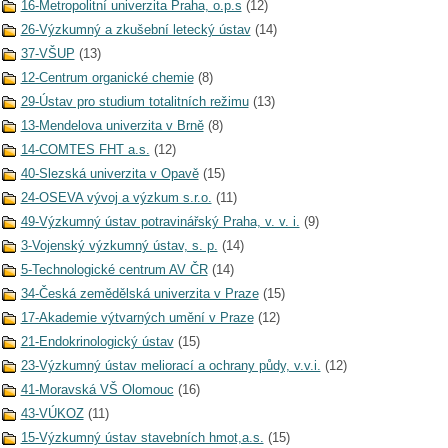
16-Metropolitní univerzita Praha, o.p.s
(12)
26-Výzkumný a zkušební letecký ústav
(14)
37-VŠUP
(13)
12-Centrum organické chemie
(8)
29-Ústav pro studium totalitních režimu
(13)
13-Mendelova univerzita v Brně
(8)
14-COMTES FHT a.s.
(12)
40-Slezská univerzita v Opavě
(15)
24-OSEVA vývoj a výzkum s.r.o.
(11)
49-Výzkumný ústav potravinářský Praha, v. v. i.
(9)
3-Vojenský výzkumný ústav, s. p.
(14)
5-Technologické centrum AV ČR
(14)
34-Česká zemědělská univerzita v Praze
(15)
17-Akademie výtvarných umění v Praze
(12)
21-Endokrinologický ústav
(15)
23-Výzkumný ústav meliorací a ochrany půdy, v.v.i.
(12)
41-Moravská VŠ Olomouc
(16)
43-VÚKOZ
(11)
15-Výzkumný ústav stavebních hmot,a.s.
(15)