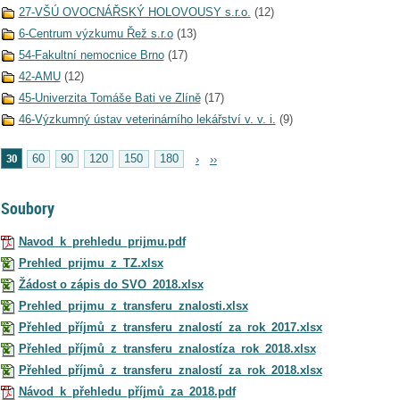
27-VŠÚ OVOCNÁŘSKÝ HOLOVOUSY s.r.o.
(12)
6-Centrum výzkumu Řež s.r.o
(13)
54-Fakultní nemocnice Brno
(17)
42-AMU
(12)
45-Univerzita Tomáše Bati ve Zlíně
(17)
46-Výzkumný ústav veterinárního lekářství v. v. i.
(9)
30
60
90
120
150
180
›
››
Soubory
Navod_k_prehledu_prijmu.pdf
Prehled_prijmu_z_TZ.xlsx
Žádost o zápis do SVO_2018.xlsx
Prehled_prijmu_z_transferu_znalosti.xlsx
Přehled_příjmů_z_transferu_znalostí_za_rok_2017.xlsx
Přehled_příjmů_z_transferu_znalostíza_rok_2018.xlsx
Přehled_příjmů_z_transferu_znalostí_za_rok_2018.xlsx
Návod_k_přehledu_příjmů_za_2018.pdf