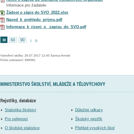
Informace pro žadatele
Žádost o zápis do SVO_2022.xlsx
Navod_k_prehledu_prijmu.pdf
Informace_k_rizeni_o_ zapisu_do_SVO.pdf
30
60
90
›
››
Vytvoření složky: 26.07.2017 12:40 Santus Arnold
Počet zobrazení: 696581
MINISTERSTVO ŠKOLSTVÍ, MLÁDEŽE A TĚLOVÝCHOVY
Rejstříky, databáze
Statistika školství
Důležité odkazy
Pro veřejnost
Školský rejstřík
O školské statistice
Přehled vysokých škol