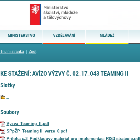
MINISTERSTVO
VZDĚLÁVÁNÍ
MLÁDEŽ
Titulní stránka
|
Zpět
KE STAŽENÍ: AVÍZO VÝZVY Č. 02_17_043 TEAMING II
Složky
..
Soubory
Vyzva_Teaming_II.pdf
SPpŽP_Teaming II_verze_0.pdf
Priloha c.3_Podkladovy material pro implementaci RIS3 strategie.pd