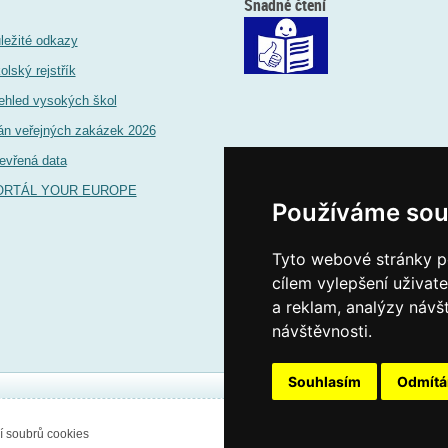
Snadné čtení
ležité odkazy
olský rejstřík
ehled vysokých škol
án veřejných zakázek 2026
evřená data
ORTÁL YOUR EUROPE
Používáme sou
Tyto webové stránky po
cílem vylepšení uživat
a reklam, analýzy návš
návštěvnosti.
Souhlasím
Odmít
í soubrů cookies