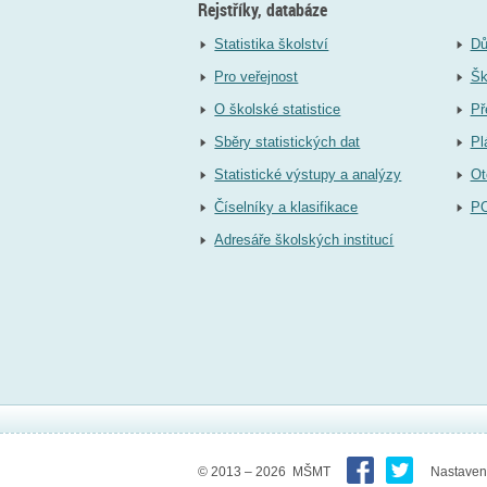
Rejstříky, databáze
Statistika školství
Dů
Pro veřejnost
Šk
O školské statistice
Př
Sběry statistických dat
Pl
Statistické výstupy a analýzy
Ot
Číselníky a klasifikace
P
Adresáře školských institucí
© 2013 – 2026 MŠMT
Nastaven