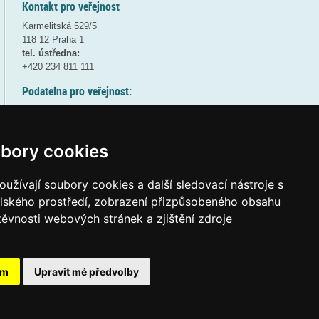
Kontakt pro veřejnost
Karmelitská 529/5
118 12 Praha 1
tel. ústředna:
+420 234 811 111
Podatelna pro veřejnost:
pondělí a středa - 7:30-17:00
úterý a čtvrtek - 7:30-15:30
pátek - 7:30-14:00
bory cookies
8:30 - 9:30 - bezpečnostní přestávka
(více informací
ZDE
)
užívají soubory cookies a další sledovací nástroje s
elského prostředí, zobrazení přizpůsobeného obsahu
Elektronická podatelna:
těvnosti webových stránek a zjištění zdroje
posta@msmt
gov
cz
ID datové schránky:
vidaawt
ám
Upravit mé předvolby
Tvorba webových stránek a aplikací