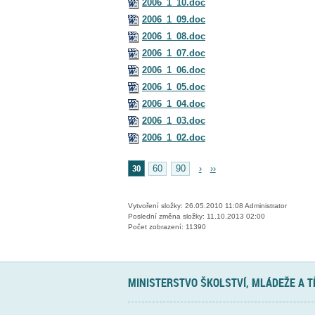
2006_1_10.doc
2006_1_09.doc
2006_1_08.doc
2006_1_07.doc
2006_1_06.doc
2006_1_05.doc
2006_1_04.doc
2006_1_03.doc
2006_1_02.doc
30
60
90
›
››
Vytvoření složky: 26.05.2010 11:08 Administrator
Poslední změna složky: 11.10.2013 02:00
Počet zobrazení: 11390
MINISTERSTVO ŠKOLSTVÍ, MLÁDEŽE A 