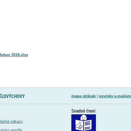
uben 2018.xlsx
TĚLOVÝCHOVY
mapa stránek
|
novinky e-mailem
Snadné čtení
ležité odkazy
olský rejstřík