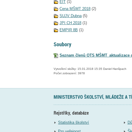
EIT
(1)
Cena MŠMT 2018
(2)
SUJV Dubna
(5)
JPI CH 2018
(1)
EMPIR 8B
(1)
Soubory
Seznam členů OTS MŠMT_aktualizace d
Vytvoření složky: 15.01.2018 15:35 Daniel Hanšpach
Počet zobrazení: 3978
MINISTERSTVO ŠKOLSTVÍ, MLÁDEŽE A 
Rejstříky, databáze
Statistika školství
Dů
Pro veřejnost
Šk