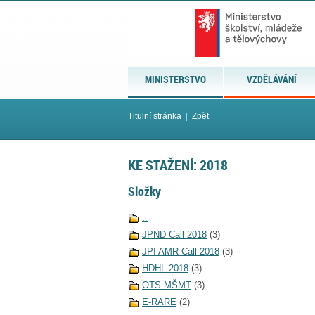
MINISTERSTVO
VZDĚLÁVÁNÍ
Titulní stránka
|
Zpět
KE STAŽENÍ: 2018
Složky
..
JPND Call 2018
(3)
JPI AMR Call 2018
(3)
HDHL 2018
(3)
OTS MŠMT
(3)
E-RARE
(2)