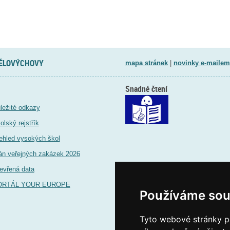
TĚLOVÝCHOVY
mapa stránek
|
novinky e-mailem
Snadné čtení
ležité odkazy
olský rejstřík
ehled vysokých škol
án veřejných zakázek 2026
evřená data
ORTÁL YOUR EUROPE
Používáme sou
Tyto webové stránky po