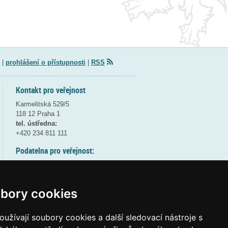
|
prohlášení o přístupnosti
|
RSS
Kontakt pro veřejnost
Karmelitská 529/5
118 12 Praha 1
tel. ústředna:
+420 234 811 111
Podatelna pro veřejnost:
pondělí a středa - 7:30-17:00
úterý a čtvrtek - 7:30-15:30
pátek - 7:30-14:00
bory cookies
8:30 - 9:30 - bezpečnostní přestávka
(více informací
ZDE
)
užívají soubory cookies a další sledovací nástroje s