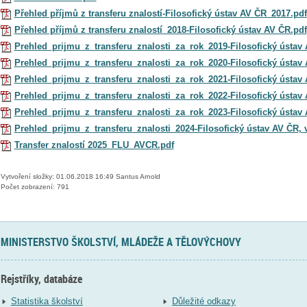
Přehled příjmů z transferu znalostí-Filosofický ústav AV ČR_2017.pdf
Přehled příjmů z transferu znalostí_2018-Filosofický ústav AV ČR.pdf
Prehled_prijmu_z_transferu_znalosti_za_rok_2019-Filosofický ústav
Prehled_prijmu_z_transferu_znalosti_za_rok_2020-Filosofický ústav
Prehled_prijmu_z_transferu_znalosti_za_rok_2021-Filosofický ústav AV
Prehled_prijmu_z_transferu_znalosti_za_rok_2022-Filosofický ústav AV
Prehled_prijmu_z_transferu_znalosti_za_rok_2023-Filosofický ústav AV
Prehled_prijmu_z_transferu_znalosti_2024-Filosofický ústav AV ČR, v. 
Transfer znalostí 2025_FLU_AVCR.pdf
Vytvoření složky: 01.06.2018 16:49 Santus Arnold
Počet zobrazení: 791
MINISTERSTVO ŠKOLSTVÍ, MLÁDEŽE A TĚLOVÝCHOVY
Rejstříky, databáze
Statistika školství
Důležité odkazy