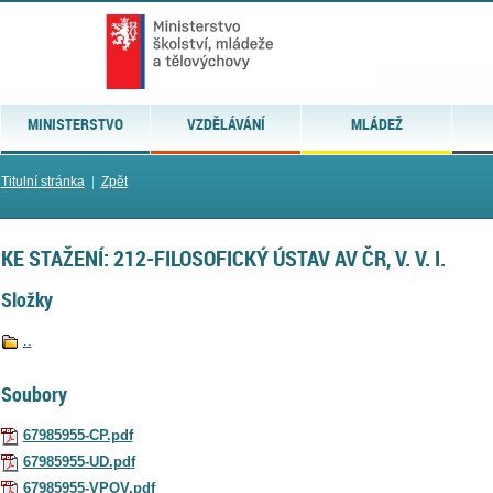
MINISTERSTVO
VZDĚLÁVÁNÍ
MLÁDEŽ
Titulní stránka
|
Zpět
KE STAŽENÍ: 212-FILOSOFICKÝ ÚSTAV AV ČR, V. V. I.
Složky
..
Soubory
67985955-CP.pdf
67985955-UD.pdf
67985955-VPOV.pdf