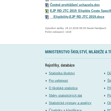
Čestné prohlášení uchazeče.doc
EJP RD JTC 2019_Eligible Costs Specifi
__Eligibility-EJP RD JTC 2019.docx
Vytvoření složky: 18.12.2018 09:26 Daniel Hanšpach
Počet zobrazení: 1418
MINISTERSTVO ŠKOLSTVÍ, MLÁDEŽE A 
Rejstříky, databáze
Statistika školství
Dů
Pro veřejnost
Šk
O školské statistice
Př
Sběry statistických dat
Pl
Statistické výstupy a analýzy
Ot
Číselníky a klasifikace
P