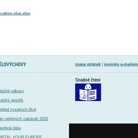
cation.xlsx.xlsx
TĚLOVÝCHOVY
mapa stránek
|
novinky e-mailem
Snadné čtení
ležité odkazy
olský rejstřík
ehled vysokých škol
án veřejných zakázek 2026
evřená data
ORTÁL YOUR EUROPE