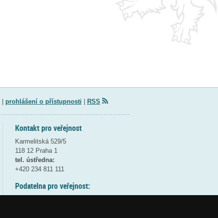
|
prohlášení o přístupnosti
|
RSS
Kontakt pro veřejnost
Karmelitská 529/5
118 12 Praha 1
tel. ústředna:
+420 234 811 111
Podatelna pro veřejnost:
pondělí a středa - 7:30-17:00
úterý a čtvrtek - 7:30-15:30