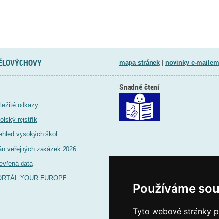
TĚLOVÝCHOVY
mapa stránek
|
novinky e-mailem
Snadné čtení
ležité odkazy
olský rejstřík
ehled vysokých škol
án veřejných zakázek 2026
evřená data
ORTÁL YOUR EUROPE
Používáme sou
Tyto webové stránky po