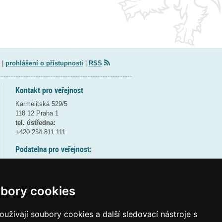
|
prohlášení o přístupnosti
|
RSS
Kontakt pro veřejnost
Karmelitská 529/5
118 12 Praha 1
tel. ústředna:
+420 234 811 111
Podatelna pro veřejnost:
pondělí a středa - 7:30-17:00
úterý a čtvrtek - 7:30-15:30
pátek - 7:30-14:00
bory cookies
8:30 - 9:30 - bezpečnostní přestávka
(více informací
ZDE
)
užívají soubory cookies a další sledovací nástroje s