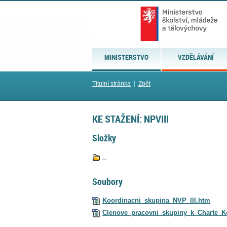
MINISTERSTVO
VZDĚLÁVÁNÍ
Titulní stránka
|
Zpět
KE STAŽENÍ: NPVIII
Složky
..
Soubory
Koordinacni_skupina_NVP_III.htm
Clenove_pracovni_skupiny_k_Charte_