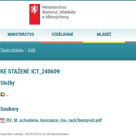
MINISTERSTVO
VZDĚLÁVÁNÍ
MLÁDEŽ
Titulní stránka
|
Zpět
KE STAŽENÍ: ICT_240609
Složky
..
Soubory
RV_M_schvalena_koncepce_ma_rack7kempyid.pdf
Vytvoření složky: 26.05.2010 11:09 Administrator