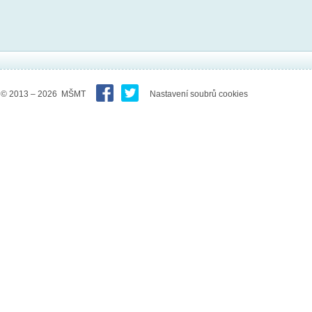
© 2013 – 2026 MŠMT
Nastavení soubrů cookies