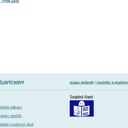
ř_PAM.pptx
TĚLOVÝCHOVY
mapa stránek
|
novinky e-mailem
Snadné čtení
ležité odkazy
olský rejstřík
ehled vysokých škol