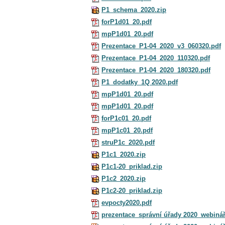
P1_schema_2020.zip
forP1d01_20.pdf
mpP1d01_20.pdf
Prezentace_P1-04_2020_v3_060320.pdf
Prezentace_P1-04_2020_110320.pdf
Prezentace_P1-04_2020_180320.pdf
P1_dodatky_1Q 2020.pdf
mpP1d01_20.pdf
mpP1d01_20.pdf
forP1c01_20.pdf
mpP1c01_20.pdf
struP1c_2020.pdf
P1c1_2020.zip
P1c1-20_priklad.zip
P1c2_2020.zip
P1c2-20_priklad.zip
evpocty2020.pdf
prezentace_správní úřady 2020_webiná