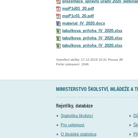
prezentace_správní úřady 2020_webiná
mpP1d01_20.pdf
mpP1c01_20.pdf
material_IV_2020.docx
tabulkova_priloha_IV_2020.xlsx
tabulkova_priloha_IV_2020.xlsx
tabulkova_priloha_IV_2020.xlsx
Vytvoření složky: 17.12.2019 10:31 Prouza Jiří
Počet zobrazení: 1046
MINISTERSTVO ŠKOLSTVÍ, MLÁDEŽE A 
Rejstříky, databáze
Statistika školství
Dů
Pro veřejnost
Šk
O školské statistice
Př