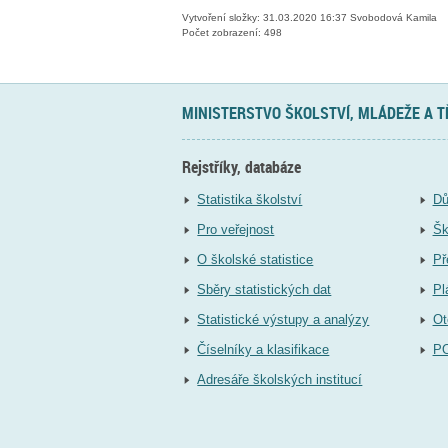
Vytvoření složky: 31.03.2020 16:37 Svobodová Kamila
Počet zobrazení: 498
MINISTERSTVO ŠKOLSTVÍ, MLÁDEŽE A 
Rejstříky, databáze
Statistika školství
Dů
Pro veřejnost
Šk
O školské statistice
Př
Sběry statistických dat
Pl
Statistické výstupy a analýzy
Ot
Číselníky a klasifikace
P
Adresáře školských institucí