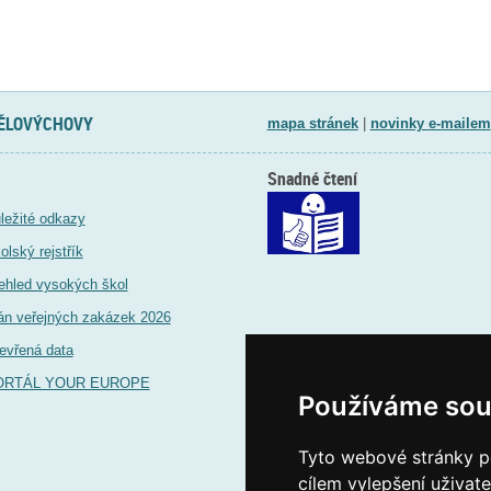
TĚLOVÝCHOVY
mapa stránek
|
novinky e-mailem
Snadné čtení
ležité odkazy
olský rejstřík
ehled vysokých škol
án veřejných zakázek 2026
evřená data
ORTÁL YOUR EUROPE
Používáme sou
Tyto webové stránky po
cílem vylepšení uživat