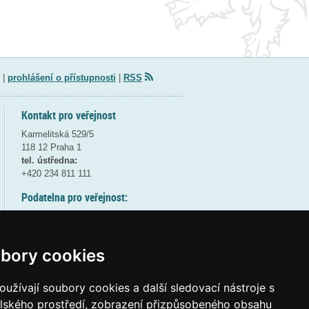
|
prohlášení o přístupnosti
|
RSS
Kontakt pro veřejnost
Karmelitská 529/5
118 12 Praha 1
tel. ústředna:
+420 234 811 111
Podatelna pro veřejnost:
pondělí a středa - 7:30-17:00
úterý a čtvrtek - 7:30-15:30
pátek - 7:30-14:00
bory cookies
8:30 - 9:30 - bezpečnostní přestávka
(více informací
ZDE
)
užívají soubory cookies a další sledovací nástroje s
elského prostředí, zobrazení přizpůsobeného obsahu
Elektronická podatelna: