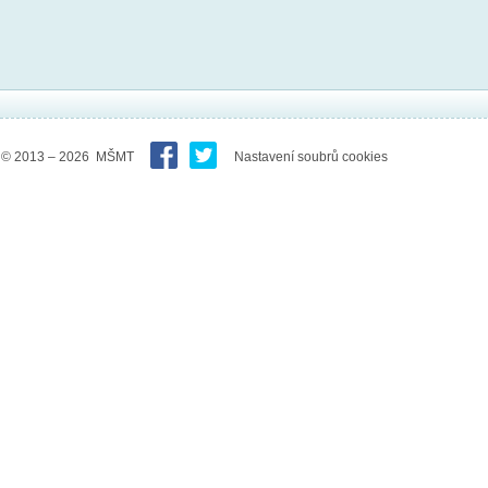
© 2013 – 2026 MŠMT
Nastavení soubrů cookies