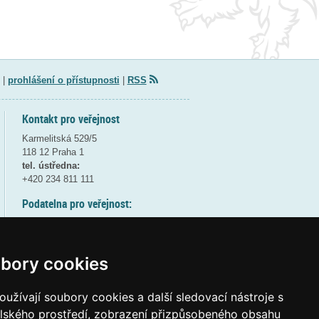
|
prohlášení o přístupnosti
|
RSS
Kontakt pro veřejnost
Karmelitská 529/5
118 12 Praha 1
tel. ústředna:
+420 234 811 111
Podatelna pro veřejnost:
pondělí a středa - 7:30-17:00
úterý a čtvrtek - 7:30-15:30
pátek - 7:30-14:00
bory cookies
8:30 - 9:30 - bezpečnostní přestávka
(více informací
ZDE
)
užívají soubory cookies a další sledovací nástroje s
elského prostředí, zobrazení přizpůsobeného obsahu
Elektronická podatelna: