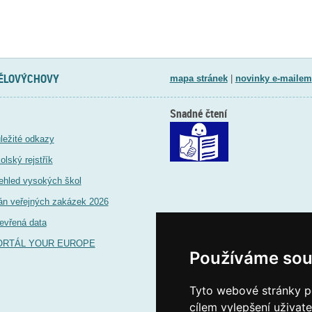
TĚLOVÝCHOVY
mapa stránek
|
novinky e-mailem
Snadné čtení
ležité odkazy
olský rejstřík
ehled vysokých škol
án veřejných zakázek 2026
evřená data
ORTÁL YOUR EUROPE
Používáme sou
Tyto webové stránky po
cílem vylepšení uživat