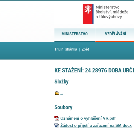
MINISTERSTVO
VZDĚLÁVÁNÍ
Titulní stránka
|
Zpět
KE STAŽENÍ: 24 28976 DOBA URČ
Složky
..
Soubory
Oznámení o vyhlášení VŘ.pdf
Žádost o přijetí a zařazení na SM.docx