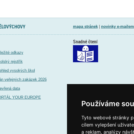
TĚLOVÝCHOVY
mapa stránek
|
novinky e-mailem
Snadné čtení
ležité odkazy
olský rejstřík
ehled vysokých škol
án veřejných zakázek 2026
evřená data
ORTÁL YOUR EUROPE
Používáme sou
Tyto webové stránky po
cílem vylepšení uživat
a reklam, analýzy návš