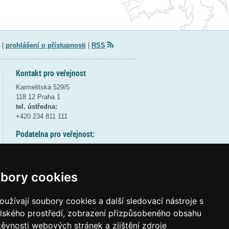
|
prohlášení o přístupnosti
|
RSS
Kontakt pro veřejnost
Karmelitská 529/5
118 12 Praha 1
tel. ústředna:
+420 234 811 111
Podatelna pro veřejnost:
pondělí a středa - 7:30-17:00
úterý a čtvrtek - 7:30-15:30
pátek - 7:30-14:00
bory cookies
8:30 - 9:30 - bezpečnostní přestávka
(více informací
ZDE
)
užívají soubory cookies a další sledovací nástroje s
elského prostředí, zobrazení přizpůsobeného obsahu
Elektronická podatelna:
těvnosti webových stránek a zjištění zdroje
posta@msmt
gov
cz