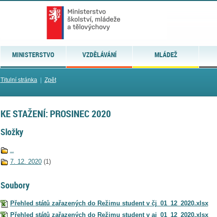
MINISTERSTVO
VZDĚLÁVÁNÍ
MLÁDEŽ
Titulní stránka
|
Zpět
KE STAŽENÍ: PROSINEC 2020
Složky
..
7. 12. 2020
(1)
Soubory
Přehled států zařazených do Režimu student v čj_01_12_2020.xlsx
Přehled států zařazených do Režimu student v aj_01_12_2020.xlsx