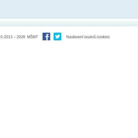
© 2013 – 2026 MŠMT
Nastavení soubrů cookies