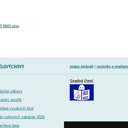
 2021.xlsx
TĚLOVÝCHOVY
mapa stránek
|
novinky e-mailem
Snadné čtení
ležité odkazy
olský rejstřík
ehled vysokých škol
án veřejných zakázek 2026
evřená data