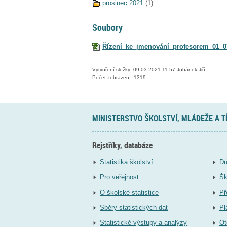
prosinec 2021
(1)
Soubory
Řízení_ke_jmenování_profesorem_01_03
Vytvoření složky: 09.03.2021 11:57 Johánek Jiří
Počet zobrazení: 1319
MINISTERSTVO ŠKOLSTVÍ, MLÁDEŽE A 
Rejstříky, databáze
Statistika školství
Dů
Pro veřejnost
Šk
O školské statistice
Př
Sběry statistických dat
Pl
Statistické výstupy a analýzy
Ot