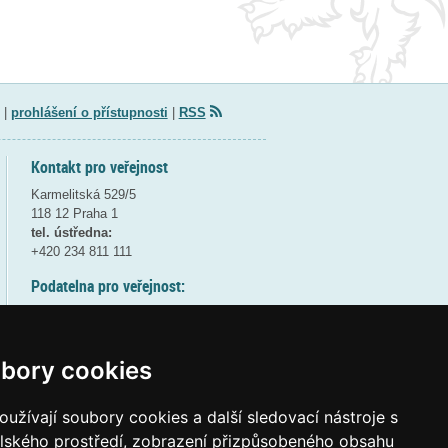
|
prohlášení o přístupnosti
|
RSS
Kontakt pro veřejnost
Karmelitská 529/5
118 12 Praha 1
tel. ústředna:
+420 234 811 111
Podatelna pro veřejnost:
pondělí a středa - 7:30-17:00
úterý a čtvrtek - 7:30-15:30
pátek - 7:30-14:00
bory cookies
8:30 - 9:30 - bezpečnostní přestávka
(více informací
ZDE
)
užívají soubory cookies a další sledovací nástroje s
elského prostředí, zobrazení přizpůsobeného obsahu
Elektronická podatelna: