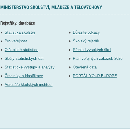
MINISTERSTVO ŠKOLSTVÍ, MLÁDEŽE A TĚLOVÝCHOVY
Rejstříky, databáze
Statistika školství
Důležité odkazy
Pro veřejnost
Školský rejstřík
O školské statistice
Přehled vysokých škol
Sběry statistických dat
Plán veřejných zakázek 2026
Statistické výstupy a analýzy
Otevřená data
Číselníky a klasifikace
PORTÁL YOUR EUROPE
Adresáře školských institucí