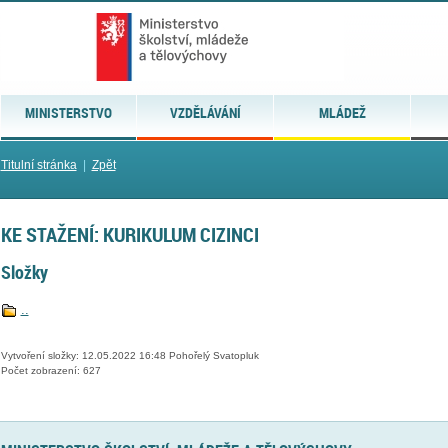
MINISTERSTVO
VZDĚLÁVÁNÍ
MLÁDEŽ
Titulní stránka
|
Zpět
KE STAŽENÍ: KURIKULUM CIZINCI
Složky
..
Vytvoření složky: 12.05.2022 16:48 Pohořelý Svatopluk
Počet zobrazení: 627