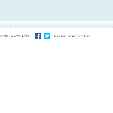
© 2013 – 2026 MŠMT
Nastavení soubrů cookies