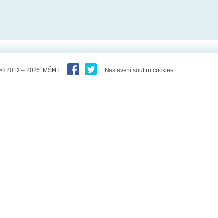
© 2013 – 2026 MŠMT
Nastavení soubrů cookies