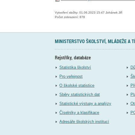
Vytvoření složky: 01.06.2023 15:47 Johánek Jiří
Počet zobrazení: 878
MINISTERSTVO ŠKOLSTVÍ, MLÁDEŽE A 
Rejstříky, databáze
Statistika školství
Dů
Pro veřejnost
Šk
O školské statistice
Př
Sběry statistických dat
Pl
Statistické výstupy a analýzy
Ot
Číselníky a klasifikace
P
Adresáře školských institucí