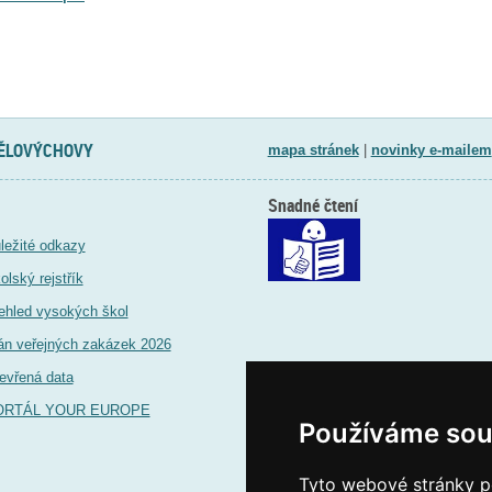
TĚLOVÝCHOVY
mapa stránek
|
novinky e-mailem
Snadné čtení
ležité odkazy
olský rejstřík
ehled vysokých škol
án veřejných zakázek 2026
evřená data
ORTÁL YOUR EUROPE
Používáme sou
Tyto webové stránky po