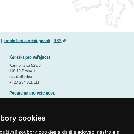
|
prohlášení o přístupnosti
|
RSS
Kontakt pro veřejnost
Karmelitská 529/5
118 12 Praha 1
tel. ústředna:
+420 234 811 111
Podatelna pro veřejnost:
pondělí a středa - 7:30-17:00
úterý a čtvrtek - 7:30-15:30
pátek - 7:30-14:00
bory cookies
8:30 - 9:30 - bezpečnostní přestávka
(více informací
ZDE
)
užívají soubory cookies a další sledovací nástroje s