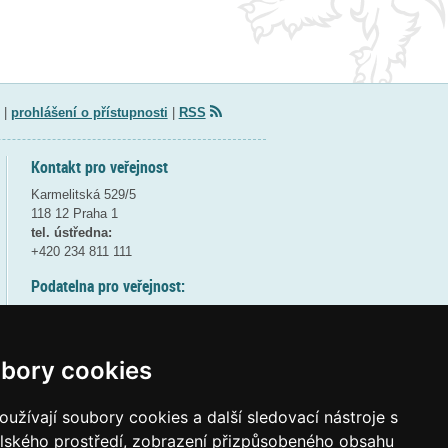
|
prohlášení o přístupnosti
|
RSS
Kontakt pro veřejnost
Karmelitská 529/5
118 12 Praha 1
tel. ústředna:
+420 234 811 111
Podatelna pro veřejnost:
pondělí a středa - 7:30-17:00
úterý a čtvrtek - 7:30-15:30
pátek - 7:30-14:00
bory cookies
8:30 - 9:30 - bezpečnostní přestávka
(více informací
ZDE
)
užívají soubory cookies a další sledovací nástroje s
elského prostředí, zobrazení přizpůsobeného obsahu
Elektronická podatelna: