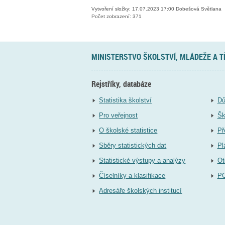
Vytvoření složky: 17.07.2023 17:00 Dobešová Světlana
Počet zobrazení: 371
MINISTERSTVO ŠKOLSTVÍ, MLÁDEŽE A 
Rejstříky, databáze
Statistika školství
Dů
Pro veřejnost
Šk
O školské statistice
Př
Sběry statistických dat
Pl
Statistické výstupy a analýzy
Ot
Číselníky a klasifikace
P
Adresáře školských institucí