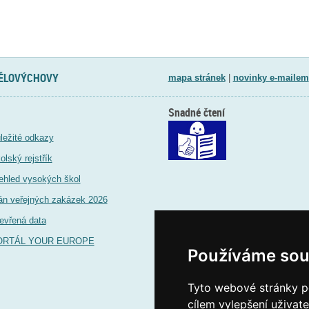
TĚLOVÝCHOVY
mapa stránek
|
novinky e-mailem
Snadné čtení
ležité odkazy
olský rejstřík
ehled vysokých škol
án veřejných zakázek 2026
evřená data
ORTÁL YOUR EUROPE
Používáme sou
Tyto webové stránky po
cílem vylepšení uživat