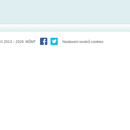
© 2013 – 2026 MŠMT
Nastavení soubrů cookies